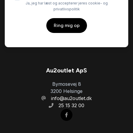
Ja, jeg har læst og accepterer jeres cookie- og
privatlivspolitik
Ring mig op
Au2outlet ApS
Bymosevej 8
3200 Helsinge
info@au2outlet.dk
25 15 32 00