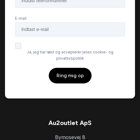
E-mail
Ja, jeg har læst og accepterer jeres cookie- og
privatlivspolitik
Ring mig op
Au2outlet ApS
Bymosevej 8