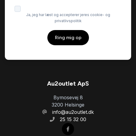
Ja, jeg har læst og accepterer jeres cookie- og
privatlivspolitik
Ring mig op
Au2outlet ApS
Bymosevej 8
3200 Helsinge
info@au2outlet.dk
25 15 32 00