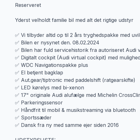
Reserveret
Yderst velholdt familie bil med alt det rigtige udstyr
✅ Vi tilbyder altid op til 2 års tryghedspakke med uvildi
✅ Bilen er nysynet den. 08.02.2024
✅ Bilen har fuld servicehistorik fra autoriseret Audi
✅ Digitalt cockpit (Audi virtual cockpit) med mulighed
✅ WDC Navigationspakke plus
✅ El betjent bagklap
✅ Aut.gear/tiptronic med paddelshift (ratgearskifte)
✅ LED kørelys med bi-xenon
✅ 17" originale Audi alufælge med Michelin CrossCl
✅ Parkeringssensor
✅ Håndfrit til mobil & musikstreaming via bluetooth
✅ Sportssæder
✅ Dansk fra ny med samme ejer siden 2016