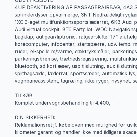
UDSTYRSLISTE:
4UF DEAKTIVERING AF PASSAGERAIRBAG, 4A3 Sæde
sprinklerdyser opvarmelige, 3NT Nedfældeligt rygl
1XC 3-eget multifunktionssportslæderrat, 6K8 Aud
Audi virtual cockpit, 8T6 Fartpilot, WDC Navigationspak
bagklap, aut.gear/tiptronic, ratgearskifte, 17" alufælge,
kørecomputer, infocenter, startspærre, udv. temp. m
ruder, el-spejle m/varme, dæktryksmåler, parkeringss
parkeringsbremse, træthedsregistrering, multifunktion
bluetooth, sd kortlæser, usb tilslutning, aux tilslut
splitbagsæde, læderrat, sportssæder, automatisk lys, 
vognbaneassistent, tagræling, ikke ryger, nysynet, s
TILKØB:
Komplet undervognsbehandling til 4.400, -
DIN SIKKERHED:
Reklamationsret jf. købeloven med mulighed for uvildig 
kilometer garanti og handler ikke med tidligere ska