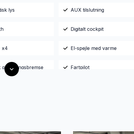
isk lys
AUX tilslutning
th
Digitalt cockpit
r x4
El-spejle med varme
sk parkeringsbremse
Fartpilot
omatisk klimaanlæg
Højdejusterbare forsæder
Kørecomputer
t
Musikstreaming via bluetoo