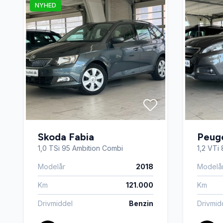
NYHED
Navigation
Nøglefri
Ratgearskifte
SD kort
Servostyring
Splitba
Startspærre
Stofsæd
Skoda Fabia
Peug
Tagræling
Træthed
1,0 TSi 95 Ambition Combi
1,2 VTi 
Modelår
2018
Modelå
Vejbaneassistent
Km
121.000
Km
Drivmiddel
Benzin
Drivmid