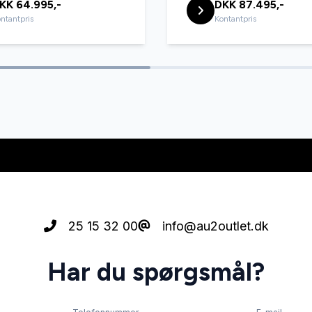
KK 64.995,-
DKK 87.495,-
ntantpris
Kontantpris
25 15 32 00
info@au2outlet.dk
Har du spørgsmål?