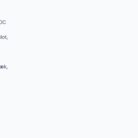
,
WDC
lot,
ræk,