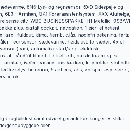
varme, 8N6 Lys- og regnsensor, 6XD Sidespejle og
æn, 6E3 - Armlæn, QK1 Førerassistentsystem, XXX Alufælge
i pre sense city, WBG BUSINESSPAKKE, H1 Metallic, 9S8/
ke plus, digitalt cockpit, navigation, 1 ejer, el betjent
 airc., fuldaut. klima, fjernb. c.lås, nøglefri betjening, fartpi
åler, regnsensor, sædevarme, højdejust. forsæder, 4x el-
ensor (bag), automatisk start/stop, elektrisk
srat, håndfrit til mobil, bluetooth, musikstreaming via
ning, armlæn, isofix, bagagerumsdækken, kopholder, stofindt
led kørelys, bi-xenon, 6 airbags, abs, antispin, esp, servo,
ervice ok
brugtbilstest samt udvidet garanti forsikringer. Vi stiller
dede/genopbyggede biler