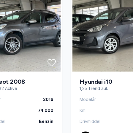
 betjening
Parkeringssensor bagved
læser
Service OK
gsæder
Sportssæder
er
Sædevarme
eot 2008
Hyundai i10
sregistrering
USB tilslutning
82 Active
1,25 Trend aut.
r
2016
Modelår
74.000
Km
del
Benzin
Drivmiddel