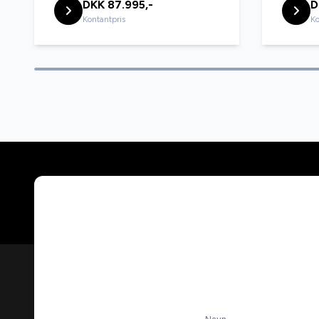
DKK 87.995,-
D
Kontantpris
Ko