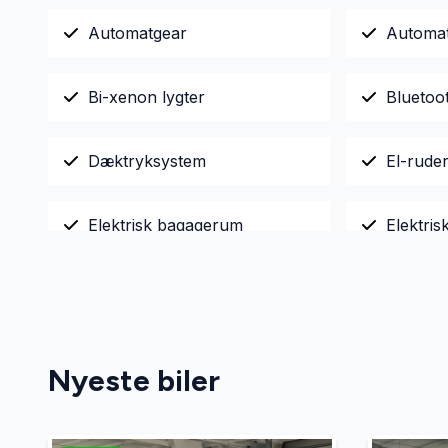
Automatgear
Automat
Bi-xenon lygter
Bluetoo
Dæktryksystem
El-rude
Elektrisk bagagerum
Elektri
Fjernbetjent centrallås
Fuldaut
Infocenter
Isofix
Nyeste biler
LED kørelys
Læderra