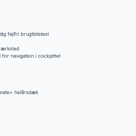
g fejlfri brugtbilstest
 værksted
 for navigation i cockpittet
imate+ helårsdæk