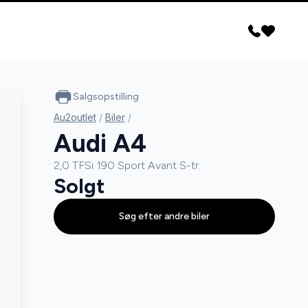
Salgsopstilling
Au2outlet
/
Biler
/
Audi A4
2,0 TFSi 190 Sport Avant S-tr.
Solgt
Søg efter andre biler