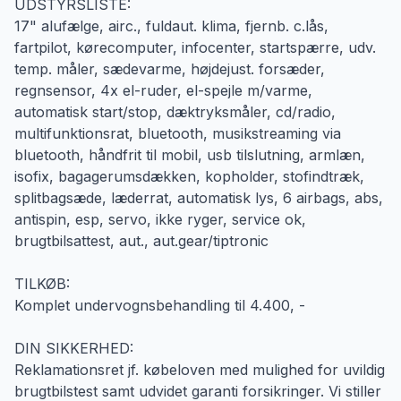
UDSTYRSLISTE:
17" alufælge, airc., fuldaut. klima, fjernb. c.lås,
fartpilot, kørecomputer, infocenter, startspærre, udv.
temp. måler, sædevarme, højdejust. forsæder,
regnsensor, 4x el-ruder, el-spejle m/varme,
automatisk start/stop, dæktryksmåler, cd/radio,
multifunktionsrat, bluetooth, musikstreaming via
bluetooth, håndfrit til mobil, usb tilslutning, armlæn,
isofix, bagagerumsdækken, kopholder, stofindtræk,
splitbagsæde, læderrat, automatisk lys, 6 airbags, abs,
antispin, esp, servo, ikke ryger, service ok,
brugtbilsattest, aut., aut.gear/tiptronic
TILKØB:
Komplet undervognsbehandling til 4.400, -
DIN SIKKERHED:
Reklamationsret jf. købeloven med mulighed for uvildig
brugtbilstest samt udvidet garanti forsikringer. Vi stiller