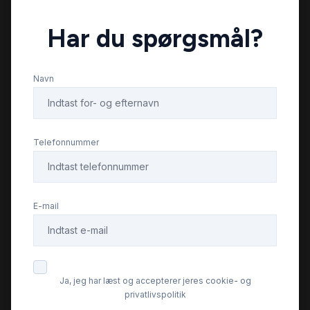
Har du spørgsmål?
USB tilslutning
Navn
Telefonnummer
E-mail
Ja, jeg har læst og accepterer jeres cookie- og
privatlivspolitik