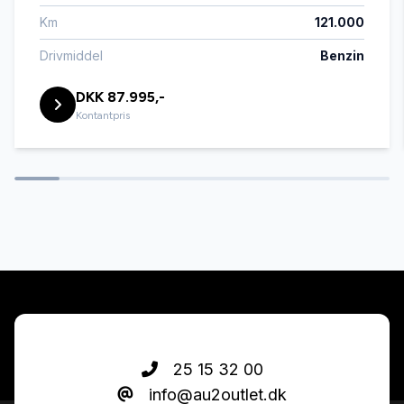
Km
121.000
Isofix
Drivmiddel
Benzin
DKK 87.995,-
Kørecomputer
Kontantpris
Læderrat
Musikstreaming via bluetooth
Splitbagsæder
Stofsæder
25 15 32 00
info@au2outlet.dk
Sædevarme