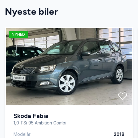
Nyeste biler
Dæktryksystem
NYHED
El-ruder x4
El-spejle med varme
Fartpilot
Fjernbetjent centrallås
Skoda Fabia
Fuldautomatisk klimaanlæg
1,0 TSi 95 Ambition Combi
Modelår
2018
Højdejusterbare forsæder