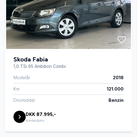
Automatisk lys
Automatisk nødbremse
AUX tilslutning
Skoda Fabia
Bakkamera
1,0 TSi 95 Ambition Combi
Modelår
2018
Digitalt cockpit
Km
121.000
Dæktryksystem
Drivmiddel
Benzin
DKK 87.995,-
El-klapbare sidespejle med varme
Kontantpris