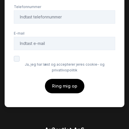
Læderrat
Telefonnummer
Musikstreaming via bluetooth
E-mail
Parkeringssensor bagved
Parkeringssensor foran
Ja, jeg har læst og accepterer jeres cookie- og
privatlivspolitik
Skiltegenkendelse
Ring mig op
Splitbagsæder
Stofsæder