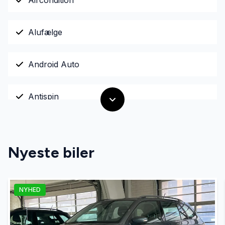
Aircondition
Alufælge
Android Auto
Antispin
Apple CarPlay
Nyeste biler
Auto nedblændelig bakspejl
NYHED
Automatgear