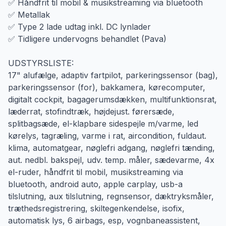
✅ Håndfrit til mobil & musikstreaming via bluetooth
✅ Metallak
✅ Type 2 lade udtag inkl. DC lynlader
✅ Tidligere undervogns behandlet (Pava)
UDSTYRSLISTE:
17" alufælge, adaptiv fartpilot, parkeringssensor (bag),
parkeringssensor (for), bakkamera, kørecomputer,
digitalt cockpit, bagagerumsdækken, multifunktionsrat,
læderrat, stofindtræk, højdejust. førersæde,
splitbagsæde, el-klapbare sidespejle m/varme, led
kørelys, tagræling, varme i rat, aircondition, fuldaut.
klima, automatgear, nøglefri adgang, nøglefri tænding,
aut. nedbl. bakspejl, udv. temp. måler, sædevarme, 4x
el-ruder, håndfrit til mobil, musikstreaming via
bluetooth, android auto, apple carplay, usb-a
tilslutning, aux tilslutning, regnsensor, dæktryksmåler,
træthedsregistrering, skiltegenkendelse, isofix,
automatisk lys, 6 airbags, esp, vognbaneassistent,