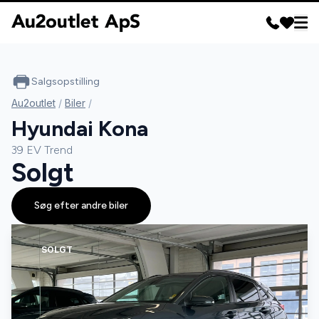
Salgsopstilling
Au2outlet
/
Biler
/
Hyundai Kona
39 EV Trend
Solgt
Søg efter andre biler
SOLGT