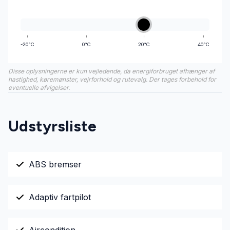
-20°C
0°C
20°C
40°C
Disse oplysningerne er kun vejledende, da energiforbruget afhænger af
hastighed, køremønster, vejrforhold og rutevalg. Der tages forbehold for
eventuelle afvigelser.
Udstyrsliste
ABS bremser
Adaptiv fartpilot