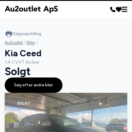
Salgsopstilling
Au2outlet
/
Biler
/
Kia Ceed
1,4 CVVT Active
Solgt
Søg efter andre biler
SOLGT