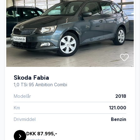
Isofix
Læderrat
Servostyring
Skoda Fabia
Splitbagsæder
1,0 TSi 95 Ambition Combi
Modelår
2018
Stofsæder
Km
121.000
Sædevarme
Drivmiddel
Benzin
DKK 87.995,-