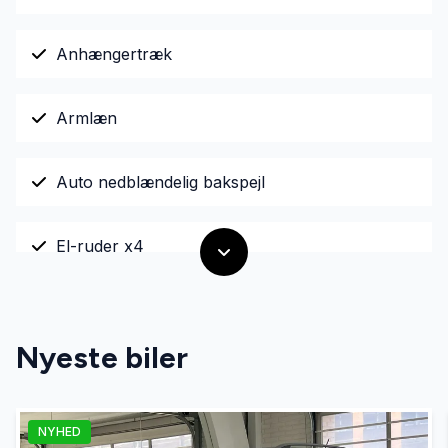
Anhængertræk
Armlæn
Auto nedblændelig bakspejl
El-ruder x4
El-spejle
Nyeste biler
Fjernbetjent centrallås
NYHED
Infocenter