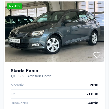
NYHED
Automatgear
Automatisk lys
Automatisk nødbremse
AUX tilslutning
Skoda Fabia
Bakkamera
1,0 TSi 95 Ambition Combi
Modelår
2018
Blind vinkel detektion
Km
121.000
Bluetooth
Drivmiddel
Benzin