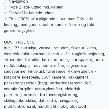
✅ Navigation
✅ Type 2 lade udtag inkl. kabler
✅ CHAdeMo lynlade udtag
✅ Få et 100% uforpligtende tilbud med OKs lade
løsning, med gode rabatter samt refusion og fuld
gennemsigtighed.
UDSTYRSLISTE:
aut., 17" alufælge, varme i rat, airc., fuldaut. klima,
elektrisk kabinevarmer, fjernb. c.lås, nøglefri betjening,
infocenter, fartpilot, kørecomputer, startspærre, auto.
nedbl. bakspejl, udv. temp. måler, regnsensor,
sædevarme, højdejust. førersæde, 4x el-ruder, el-
klapbare sidespejle, 360° kamera, bakkamera,
parkeringssensor (bag), parkeringssensor (for),
adaptiv fartpilot, dæktryksmåler, elektrisk
parkeringsbremse, træthedsregistrering,
skiltegenkendelse, dab radio, navigation,
multifunktionsrat, håndfrit til mobil, bluetooth,