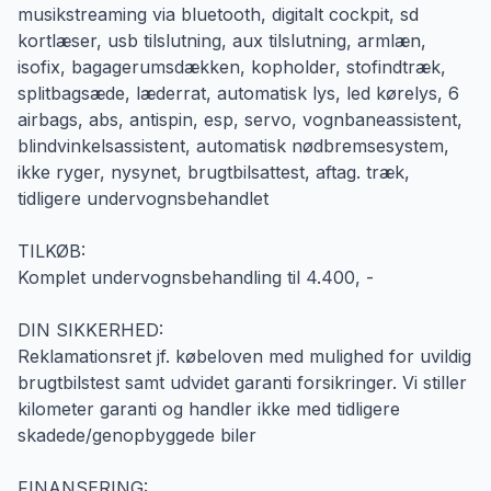
musikstreaming via bluetooth, digitalt cockpit, sd
kortlæser, usb tilslutning, aux tilslutning, armlæn,
isofix, bagagerumsdækken, kopholder, stofindtræk,
splitbagsæde, læderrat, automatisk lys, led kørelys, 6
airbags, abs, antispin, esp, servo, vognbaneassistent,
blindvinkelsassistent, automatisk nødbremsesystem,
ikke ryger, nysynet, brugtbilsattest, aftag. træk,
tidligere undervognsbehandlet
TILKØB:
Komplet undervognsbehandling til 4.400, -
DIN SIKKERHED:
Reklamationsret jf. købeloven med mulighed for uvildig
brugtbilstest samt udvidet garanti forsikringer. Vi stiller
kilometer garanti og handler ikke med tidligere
skadede/genopbyggede biler
FINANSERING: