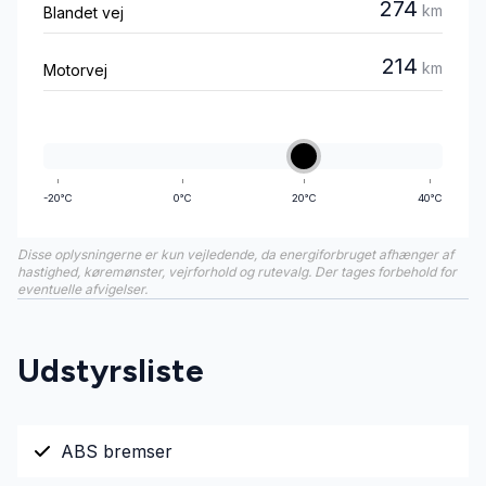
274
km
Blandet vej
214
km
Motorvej
-20°C
0°C
20°C
40°C
Disse oplysningerne er kun vejledende, da energiforbruget afhænger af
hastighed, køremønster, vejrforhold og rutevalg. Der tages forbehold for
eventuelle afvigelser.
Udstyrsliste
ABS bremser