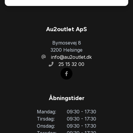
Kamera 360 grader
Kørecomputer
Au2outlet ApS
Bymosevej 8
LED kørelys
3200 Helsinge
info@au2outlet.dk
25 15 32 00
Læderrat
Musikstreaming via bluetooth
Åbningstider
Navigation
Mandag:
09:30 - 17:30
Tirsdag:
09:30 - 17:30
Nøglefri betjening
Onsdag:
09:30 - 17:30