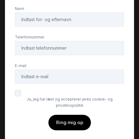
Navn
Fartpilot
Fjernbetjent centrallås
Telefonnummer
Fuldautomatisk klimaanlæg
E-mail
Højdejusterbart førersæde
Infocenter
Ja, jeg har læst og accepterer jeres cookie- og
privatlivspolitik
Isofix
Ring mig op
Kabinevarmer