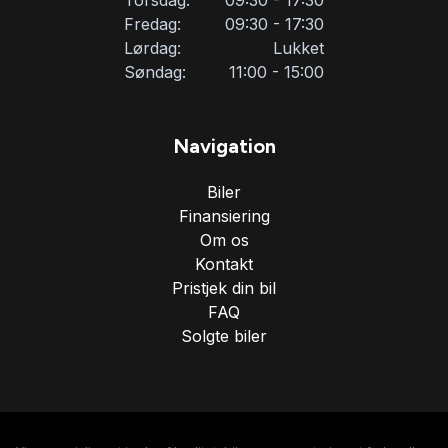
Torsdag:
09:30 - 17:30
Fredag:
09:30 - 17:30
Parkeringssensor bagved
Lørdag:
Lukket
Søndag:
11:00 - 15:00
Parkeringssensor foran
Navigation
SD kortlæser
Biler
Finansiering
Servostyring
Om os
Kontakt
Skiltegenkendelse
Pristjek din bil
FAQ
Solgte biler
Splitbagsæder
Startspærre