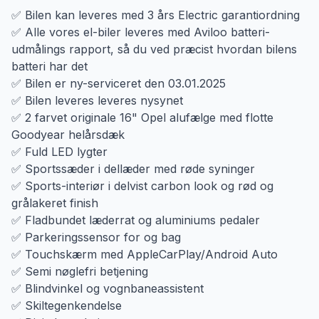
✅ Bilen kan leveres med 3 års Electric garantiordning
✅ Alle vores el-biler leveres med Aviloo batteri-
udmålings rapport, så du ved præcist hvordan bilens
batteri har det
✅ Bilen er ny-serviceret den 03.01.2025
✅ Bilen leveres leveres nysynet
✅ 2 farvet originale 16" Opel alufælge med flotte
Goodyear helårsdæk
✅ Fuld LED lygter
✅ Sportssæder i dellæder med røde syninger
✅ Sports-interiør i delvist carbon look og rød og
grålakeret finish
✅ Fladbundet læderrat og aluminiums pedaler
✅ Parkeringssensor for og bag
✅ Touchskærm med AppleCarPlay/Android Auto
✅ Semi nøglefri betjening
✅ Blindvinkel og vognbaneassistent
✅ Skiltegenkendelse