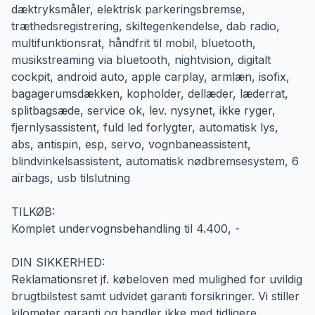
dæktryksmåler, elektrisk parkeringsbremse,
træthedsregistrering, skiltegenkendelse, dab radio,
multifunktionsrat, håndfrit til mobil, bluetooth,
musikstreaming via bluetooth, nightvision, digitalt
cockpit, android auto, apple carplay, armlæn, isofix,
bagagerumsdækken, kopholder, dellæder, læderrat,
splitbagsæde, service ok, lev. nysynet, ikke ryger,
fjernlysassistent, fuld led forlygter, automatisk lys,
abs, antispin, esp, servo, vognbaneassistent,
blindvinkelsassistent, automatisk nødbremsesystem, 6
airbags, usb tilslutning
TILKØB:
Komplet undervognsbehandling til 4.400, -
DIN SIKKERHED:
Reklamationsret jf. købeloven med mulighed for uvildig
brugtbilstest samt udvidet garanti forsikringer. Vi stiller
kilometer garanti og handler ikke med tidligere