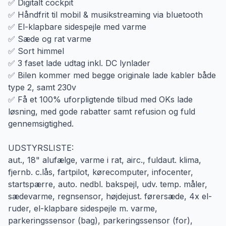
✅ Digitalt cockpit
✅ Håndfrit til mobil & musikstreaming via bluetooth
✅ El-klapbare sidespejle med varme
✅ Sæde og rat varme
✅ Sort himmel
✅ 3 faset lade udtag inkl. DC lynlader
✅ Bilen kommer med begge originale lade kabler både
type 2, samt 230v
✅ Få et 100% uforpligtende tilbud med OKs lade
løsning, med gode rabatter samt refusion og fuld
gennemsigtighed.
UDSTYRSLISTE:
aut., 18" alufælge, varme i rat, airc., fuldaut. klima,
fjernb. c.lås, fartpilot, kørecomputer, infocenter,
startspærre, auto. nedbl. bakspejl, udv. temp. måler,
sædevarme, regnsensor, højdejust. førersæde, 4x el-
ruder, el-klapbare sidespejle m. varme,
parkeringssensor (bag), parkeringssensor (for),