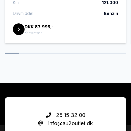
Km
121.000
Digitalt cockpit
Drivmiddel
Benzin
DKK 87.995,-
Dæktryksystem
Kontantpris
El-klapbare sidespejle med varme
El-ruder x4
Elektrisk parkeringsbremse
Fartpilot
25 15 32 00
info@au2outlet.dk
Fjernbetjent centrallås