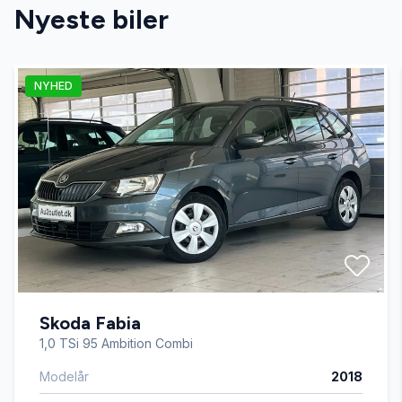
Nyeste biler
Automatgear
NYHED
Automatisk fjernlys
Automatisk lys
Automatisk nødbremse
Blind vinkel detektion
Skoda Fabia
DAB radio
1,0 TSi 95 Ambition Combi
Modelår
2018
Delvis lædersæder