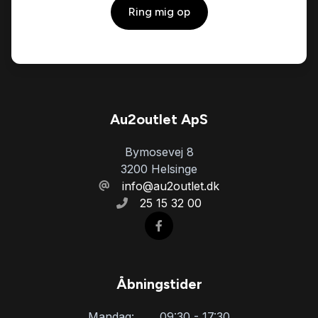
Ring mig op
Nattesyn
Parkeringssensor bagved
Parkeringssensor foran
Au2outlet ApS
Bymosevej 8
Skiltegenkendelse
3200 Helsinge
info@au2outlet.dk
25 15 32 00
Splitbagsæder
Sædevarme
Åbningstider
Træthedsregistrering
Mandag:
09:30 - 17:30