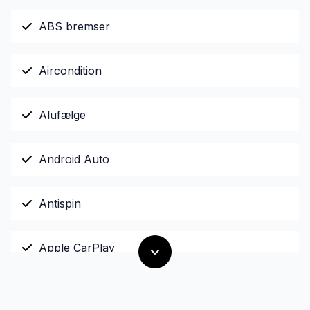
ABS bremser
Aircondition
Alufælge
Android Auto
Antispin
Apple CarPlay
Auto nedblændelig bakspejl