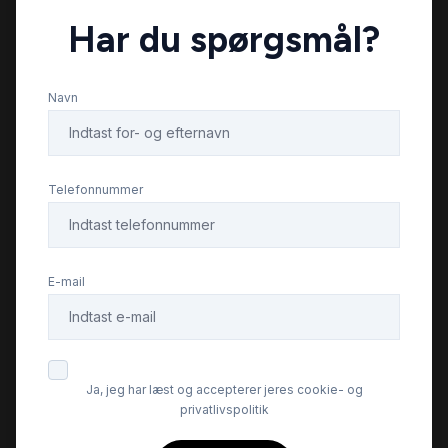
Har du spørgsmål?
Fuld LED forlygter
Navn
Fuldautomatisk klimaanlæg
Højdejusterbart førersæde
Telefonnummer
Isofix
E-mail
Kørecomputer
Læderrat
Ja, jeg har læst og accepterer jeres cookie- og
privatlivspolitik
Musikstreaming via bluetooth