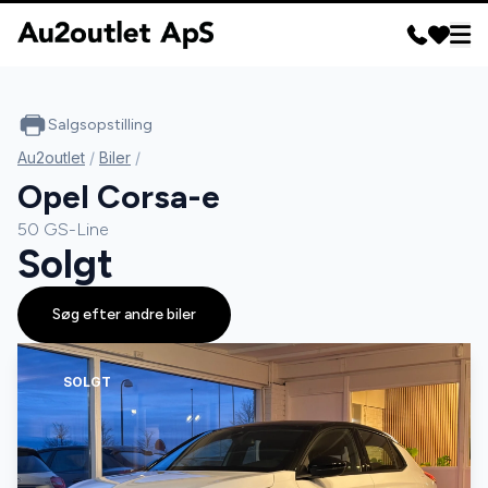
Salgsopstilling
Au2outlet
/
Biler
/
Opel Corsa-e
50 GS-Line
Solgt
Søg efter andre biler
SOLGT