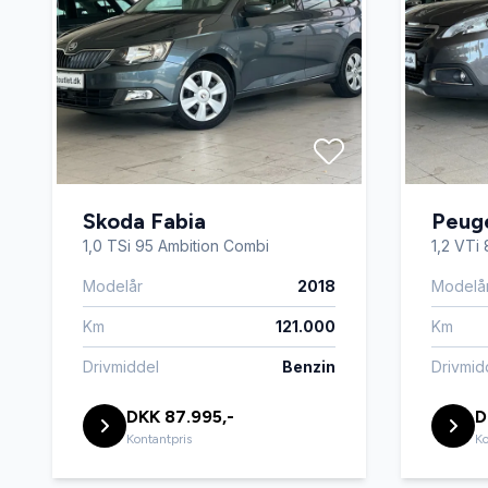
Skoda Fabia
Peug
1,0 TSi 95 Ambition Combi
1,2 VTi 
Modelår
2018
Modelå
Km
121.000
Km
Drivmiddel
Benzin
Drivmid
DKK 87.995,-
D
Kontantpris
Ko