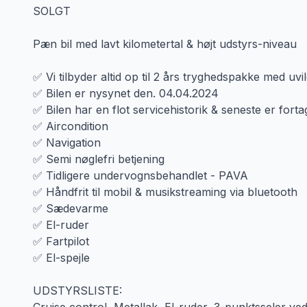
SOLGT
Pæn bil med lavt kilometertal & højt udstyrs-niveau
✅ Vi tilbyder altid op til 2 års tryghedspakke med uvildi
✅ Bilen er nysynet den. 04.04.2024
✅ Bilen har en flot servicehistorik & seneste er fort
✅ Aircondition
✅ Navigation
✅ Semi nøglefri betjening
✅ Tidligere undervognsbehandlet - PAVA
✅ Håndfrit til mobil & musikstreaming via bluetooth
✅ Sædevarme
✅ El-ruder
✅ Fartpilot
✅ El-spejle
UDSTYRSLISTE: