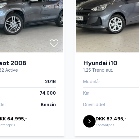
eot 2008
Hyundai i10
82 Active
1,25 Trend aut.
r
2016
Modelår
74.000
Km
del
Benzin
Drivmiddel
KK 64.995,-
DKK 87.495,-
ntantpris
Kontantpris