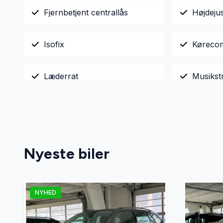
Fjernbetjent centrallås
Højdeju
Isofix
Køreco
Læderrat
Musikst
Nøglefri betjening
Servost
Startspærre
Stofsæd
Nyeste biler
USB tilslutning
NYHED