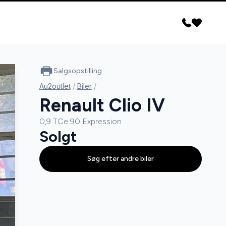
Salgsopstilling
Au2outlet
/
Biler
/
Renault Clio IV
0,9 TCe 90 Expression
Solgt
Søg efter andre biler