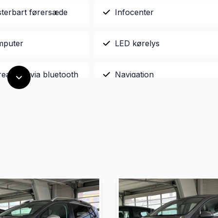
sterbart førersæde
Infocenter
mputer
LED kørelys
reaming via bluetooth
Navigation
yring
Splitbagsæder
er
Sædevarme