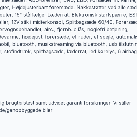
ved alle sæder, ABS-bremser, BAS, EBD, Forsæder m. varme,
gter, Højdejusterbart førersæde, Nakkestøtter ved alle sæd
er, 15" stålfælge, Læderrat, Elektronisk startspærre, ES
ller, 12V stik i midterkonsol, Splitbagsæde 60/40, Førersæ
rvognsbehandlet, airc., fjernb. c.lås, nøglefri betjening,
devarme, højdejust. førersæde, el-ruder, el-spejle, automati
 mobil, bluetooth, musikstreaming via bluetooth, usb tilslutni
 stofindtræk, splitbagsæde, læderrat, led kørelys, 6 airbag
brugtbilstest samt udvidet garanti forsikringer. Vi stiller
dede/genopbyggede biler