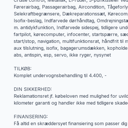
Cruise control, Metallak, El-ruder, 3-punktsseler 
Førerairbag, Passagerairbag, Aircondition, Tågeforly
Selekraftbegrænsere, Dækreparationssæt, Kørecomput
Isofix-beslag, Indfarvede dørhåndtag, Omdrejningstæ
m. antidykfunktion, Indfarvede sidespej, tidligere unde
fartpilot, kørecomputer, infocenter, startspærre, sæ
start/stop, navigation, multifunktionsrat, håndfrit til
aux tilslutning, isofix, bagagerumsdækken, kopholder,
abs, antispin, esp, servo, ikke ryger, nysynet
TILKØB:
Komplet undervognsbehandling til 4.400, -
DIN SIKKERHED:
Reklamationsret jf. købeloven med mulighed for uvildig 
kilometer garanti og handler ikke med tidligere ska
FINANSERING:
Få altid en skræddersyet finansiering som passer dig