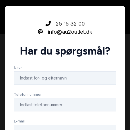
Elektrisk parkeringsbremse
25 15 32 00
info@au2outlet.dk
Fjernbetjent centrallås
Har du spørgsmål?
Højdejusterbare forsæder
Navn
Isofix
Kørecomputer
Telefonnummer
LED kørelys
E-mail
Læderrat