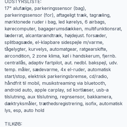
UDSTYRSLISTE:
17" alufælge, parkeringssensor (bag),
parkeringssensor (for), aftageligt træk, tagræling,
mørktonede ruder i bag, led kørelys, 6 airbags,
kørecomputer, bagagerumsdækken, multifunktionsrat,
læderrat, alcantaraindtræk, højdejust. forsæder,
splitbagsæde, el-klapbare sidespejle m/varme,
tågelygter, kurvelys, automatgear, ratgearskifte,
aircondition, 2 zone klima, køl i handskerum, fjernb.
centrallås, adaptiv fartpilot, aut. nedbl. bakspejl, udv.
temp. måler, sædevarme, 4x el-ruder, automatisk
start/stop, elektrisk parkeringsbremse, cd/radio,
håndfrit til mobil, musikstreaming via bluetooth,
android auto, apple carplay, sd kortlæser, usb-a
tilslutning, aux tilslutning, regnsensor, bakkamera,
dæktryksmåler, træthedsregistrering, isofix, automatisk
lys, esp, auto hold
TILKØB: