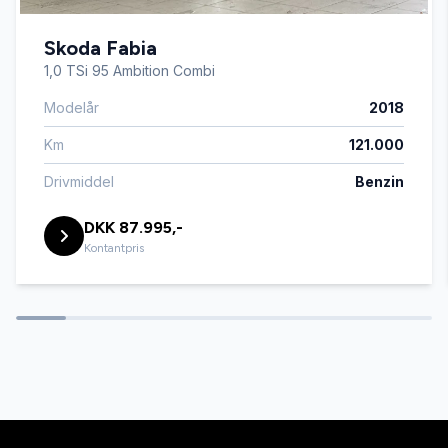
Skoda Fabia
AUX tilslutning
1,0 TSi 95 Ambition Combi
Modelår
2018
Bakkamera
Km
121.000
Buet lys
Drivmiddel
Benzin
DKK 87.995,-
Dual zone klimaanlæg
Kontantpris
Dæktryksystem
El-klapbare sidespejle med varme
El-ruder x4