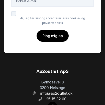
Musikstreaming via bluetooth
Ja, jeg har læst og accepterer jeres cookie- og
privatlivspolitik
Parkeringssensor bagved
Ring mig op
Parkeringssensor foran
Ratgearskifte
SD kortlæser
Au2outlet ApS
Bymosevej 8
Splitbagsæder
3200 Helsinge
info@au2outlet.dk
25 15 32 00
Sædevarme