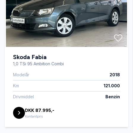
Automatisk nødbremse
Bakkamera
Skoda Fabia
Blind vinkel detektion
1,0 TSi 95 Ambition Combi
Modelår
2018
Dual zone klimaanlæg
Km
121.000
Dæktryksystem
Drivmiddel
Benzin
DKK 87.995,-
El-klapbare sidespejle med varme
Kontantpris
El-ruder x4