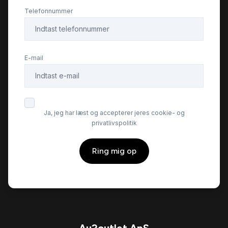
Telefonnummer
Parkeringssensor bagved
E-mail
Parkeringssensor foran
Ratgearskifte
Ja, jeg har læst og accepterer jeres cookie- og
privatlivspolitik
SD kortlæser
Ring mig op
Stofsæder
Sædevarme
Tagræling