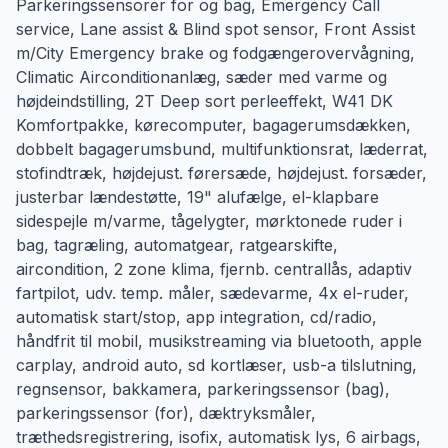
Parkeringssensorer for og bag, Emergency Call
service, Lane assist & Blind spot sensor, Front Assist
m/City Emergency brake og fodgængerovervågning,
Climatic Airconditionanlæg, sæder med varme og
højdeindstilling, 2T Deep sort perleeffekt, W41 DK
Komfortpakke, kørecomputer, bagagerumsdækken,
dobbelt bagagerumsbund, multifunktionsrat, læderrat,
stofindtræk, højdejust. førersæde, højdejust. forsæder,
justerbar lændestøtte, 19" alufælge, el-klapbare
sidespejle m/varme, tågelygter, mørktonede ruder i
bag, tagræling, automatgear, ratgearskifte,
aircondition, 2 zone klima, fjernb. centrallås, adaptiv
fartpilot, udv. temp. måler, sædevarme, 4x el-ruder,
automatisk start/stop, app integration, cd/radio,
håndfrit til mobil, musikstreaming via bluetooth, apple
carplay, android auto, sd kortlæser, usb-a tilslutning,
regnsensor, bakkamera, parkeringssensor (bag),
parkeringssensor (for), dæktryksmåler,
træthedsregistrering, isofix, automatisk lys, 6 airbags,