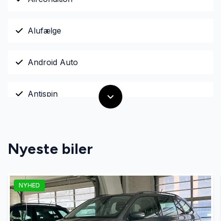
Alufælge
Android Auto
Antispin
Apple CarPlay
Nyeste biler
Auto. start/stop
NYHED
Automatgear
Automatisk lys