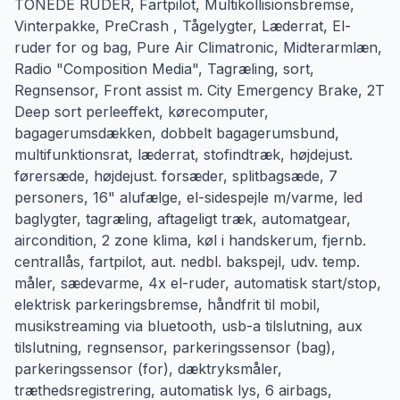
TONEDE RUDER, Fartpilot, Multikollisionsbremse,
Vinterpakke, PreCrash , Tågelygter, Læderrat, El-
ruder for og bag, Pure Air Climatronic, Midterarmlæn,
Radio "Composition Media", Tagræling, sort,
Regnsensor, Front assist m. City Emergency Brake, 2T
Deep sort perleeffekt, kørecomputer,
bagagerumsdækken, dobbelt bagagerumsbund,
multifunktionsrat, læderrat, stofindtræk, højdejust.
førersæde, højdejust. forsæder, splitbagsæde, 7
personers, 16" alufælge, el-sidespejle m/varme, led
baglygter, tagræling, aftageligt træk, automatgear,
aircondition, 2 zone klima, køl i handskerum, fjernb.
centrallås, fartpilot, aut. nedbl. bakspejl, udv. temp.
måler, sædevarme, 4x el-ruder, automatisk start/stop,
elektrisk parkeringsbremse, håndfrit til mobil,
musikstreaming via bluetooth, usb-a tilslutning, aux
tilslutning, regnsensor, parkeringssensor (bag),
parkeringssensor (for), dæktryksmåler,
træthedsregistrering, automatisk lys, 6 airbags,