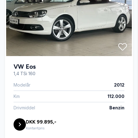
AUX tilslutning
Centrallås
Dual zone klimaanlæg
VW Eos
Dæktryksystem
1,4 TSi 160
Modelår
2012
El-ruder x4
Km
112.000
El-spejle med varme
Drivmiddel
Benzin
DKK 99.895,-
Elektrisk parkeringsbremse
Kontantpris