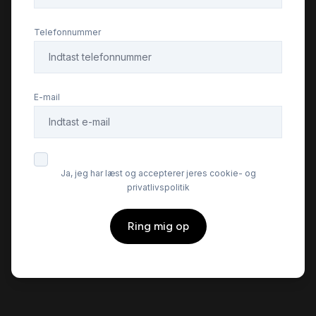
Musikstreaming via bluetooth
Telefonnummer
Parkeringssensor bagved
E-mail
Parkeringssensor foran
Splitbagsæder
Ja, jeg har læst og accepterer jeres cookie- og
privatlivspolitik
Stofsæder
Ring mig op
Sædevarme
Tagræling