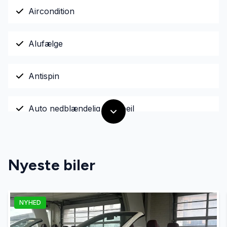
Aircondition
Alufælge
Antispin
Auto nedblændelig bakspejl
Auto. start/stop
Nyeste biler
Automatgear
NYHED
Automatisk lys