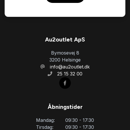
Musikstreaming via bluetooth
Parkeringssensor bagved
Parkeringssensor foran
Au2outlet ApS
Bymosevej 8
Splitbagsæder
3200 Helsinge
info@au2outlet.dk
25 15 32 00
Stofsæder
Sædevarme
Åbningstider
Tagræling
Mandag:
09:30 - 17:30
Tirsdag:
09:30 - 17:30