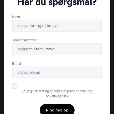
Har du spørgsmål?
Fjernbetjent centrallås
Navn
Fuldautomatisk klimaanlæg
Højdejusterbare forsæder
Telefonnummer
Højdejusterbart førersæde
E-mail
Isofix
Kørecomputer
Ja, jeg har læst og accepterer jeres cookie- og
privatlivspolitik
Læderrat
Ring mig op