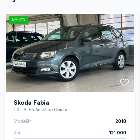
Apple CarPlay
NYHED
Auto nedblændelig bakspejl
Auto. start/stop
Automatgear
Automatisk lys
Skoda Fabia
AUX tilslutning
1,0 TSi 95 Ambition Combi
Modelår
2018
Bakkamera
Km
121.000