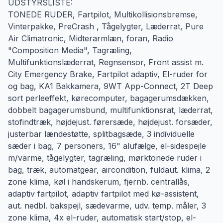
UDSTYRSLISTE:
TONEDE RUDER, Fartpilot, Multikollisionsbremse,
Vinterpakke, PreCrash , Tågelygter, Læderrat, Pure
Air Climatronic, Midterarmlæn, foran, Radio
"Composition Media", Tagræling,
Multifunktionslæderrat, Regnsensor, Front assist m.
City Emergency Brake, Fartpilot adaptiv, El-ruder for
og bag, KA1 Bakkamera, 9WT App-Connect, 2T Deep
sort perleeffekt, kørecomputer, bagagerumsdækken,
dobbelt bagagerumsbund, multifunktionsrat, læderrat,
stofindtræk, højdejust. førersæde, højdejust. forsæder,
justerbar lændestøtte, splitbagsæde, 3 individuelle
sæder i bag, 7 personers, 16" alufælge, el-sidespejle
m/varme, tågelygter, tagræling, mørktonede ruder i
bag, træk, automatgear, aircondition, fuldaut. klima, 2
zone klima, køl i handskerum, fjernb. centrallås,
adaptiv fartpilot, adaptiv fartpilot med kø-assistent,
aut. nedbl. bakspejl, sædevarme, udv. temp. måler, 3
zone klima, 4x el-ruder, automatisk start/stop, el-