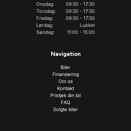
Tonede ruder
Onsdag:
09:30 - 17:30
Torsdag:
09:30 - 17:30
Fredag:
09:30 - 17:30
Tre sæder i bagved
Lørdag:
Lukket
Søndag:
11:00 - 15:00
Træthedsregistrering
Navigation
Tågelygter
Biler
Finansiering
USB tilslutning
Om os
Kontakt
Pristjek din bil
FAQ
Solgte biler