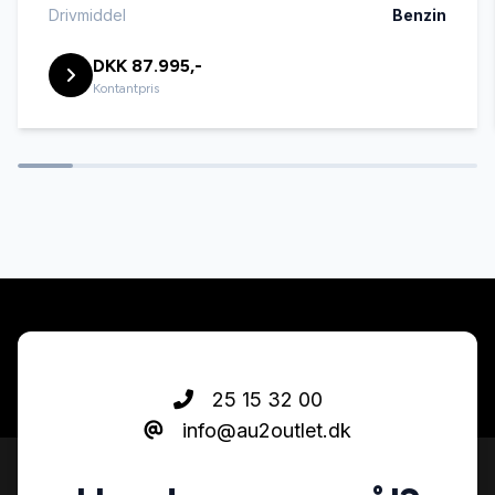
DAB radio
Drivmiddel
Benzin
DKK 87.995,-
Dual zone klimaanlæg
Kontantpris
Dæktryksystem
El-ruder
El-ruder x4
El-spejle med varme
25 15 32 00
info@au2outlet.dk
Elektrisk parkeringsbremse